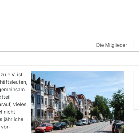
Die Mitglieder
u e.V. ist
äftsleuten,
 gemeinsam
tteil
rauf, vieles
l nicht
 jährliche
 von